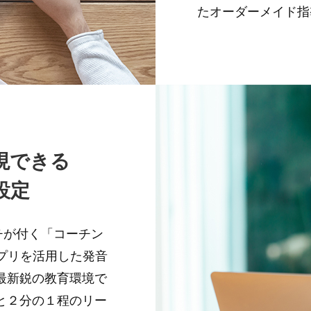
たオーダーメイド指導
現できる
設定
ーチが付く「コーチン
プリを活用した発音
最新鋭の教育環境で
と２分の１程のリー